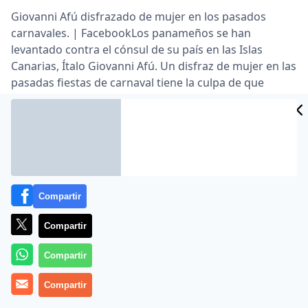
Giovanni Afú disfrazado de mujer en los pasados
carnavales. | FacebookLos panameños se han
levantado contra el cónsul de su país en las Islas
Canarias, Ítalo Giovanni Afú. Un disfraz de mujer en las
pasadas fiestas de carnaval tiene la culpa de que
ahora los ciudadanos cuestionen su labor en el
archipiélago español y exijan al Gobierno que lo retire
del cargo …
Lea el artículo completo en
www.elmundo.es
Compartir
Compartir
Compartir
Compartir