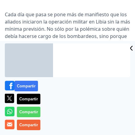
Cada día que pasa se pone más de manifiesto que los
aliados iniciaron la operación militar en Libia sin la más
mínima previsión. No sólo por la polémica sobre quién
debía hacerse cargo de los bombardeos, sino porque
ninguno puede responder una semana después
cuánto durarán los ataques ni qué pasará después …
Lea el artículo completo en
www.publico.es
Compartir
Compartir
Compartir
Compartir
MÁS EN OTROS MEDIOS