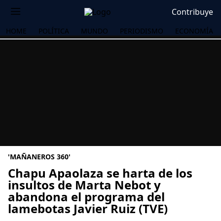
Contribuye
HOME
POLÍTICA
MUNDO
PERIODISMO
ECONOMÍA
'MAÑANEROS 360'
Chapu Apaolaza se harta de los
insultos de Marta Nebot y
abandona el programa del
OS
lamebotas Javier Ruiz (TVE)