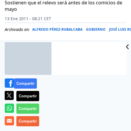
Sostienen que el relevo será antes de los comicios de
mayo
13 Ene 2011 - 08:21 CET
Archivado en:
ALFREDO PÉREZ-RUBALCABA
GOBIERNO
JOSÉ LUIS 
Compartir
Compartir
Compartir
«Existen sólidos indicios de que Zapatero presentará
Compartir
su dimisión después de que dé a conocer el contenido