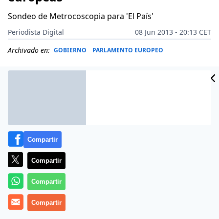
Sondeo de Metrocoscopia para 'El País'
Periodista Digital
08 Jun 2013 - 20:13 CET
Archivado en:
GOBIERNO
PARLAMENTO EUROPEO
Compartir
Compartir
Compartir
Compartir
Si las elecciones al Parlamento Europeo se celebraran
este 9 de junio de 2013, el PP seguiría siendo el partido