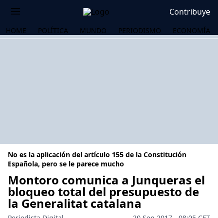
Contribuye
HOME
POLÍTICA
MUNDO
PERIODISMO
ECONOMÍA
No es la aplicación del artículo 155 de la Constitución
Española, pero se le parece mucho
Montoro comunica a Junqueras el
bloqueo total del presupuesto de
OS
la Generalitat catalana
Periodista Digital
20 Sep 2017 - 08:05 CET