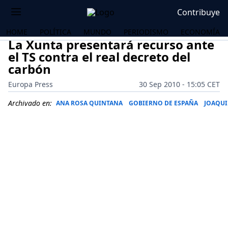
Contribuye
HOME
POLÍTICA
MUNDO
PERIODISMO
ECONOMÍA
La Xunta presentará recurso ante
el TS contra el real decreto del
carbón
Europa Press
30 Sep 2010 - 15:05 CET
Archivado en:
ANA ROSA QUINTANA
GOBIERNO DE ESPAÑA
JOAQUI
OS