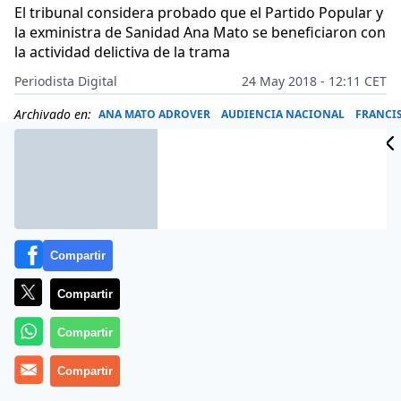
El tribunal considera probado que el Partido Popular y
la exministra de Sanidad Ana Mato se beneficiaron con
la actividad delictiva de la trama
Periodista Digital
24 May 2018 - 12:11 CET
Archivado en:
ANA MATO ADROVER
AUDIENCIA NACIONAL
FRANCI
Compartir
Compartir
Compartir
Compartir
El
‘Caso Gürtel’
, la pesadilla recurrente del
PP
durante