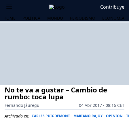
Contribuye
HOME
POLÍTICA
MUNDO
PERIODISMO
ECONOMÍA
No te va a gustar – Cambio de
rumbo: toca lupa
Fernando Jáuregui
04 Abr 2017 - 08:16 CET
OS
Archivado en:
CARLES PUIGDEMONT
MARIANO RAJOY
OPINIÓN
T