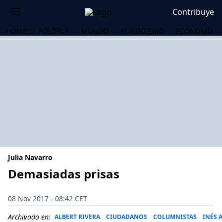
Contribuye
HOME
POLÍTICA
MUNDO
PERIODISMO
ECONOMÍA
Julia Navarro
Demasiadas prisas
OS
08 Nov 2017 - 08:42 CET
Archivado en:
ALBERT RIVERA
CIUDADANOS
COLUMNISTAS
INÉS 