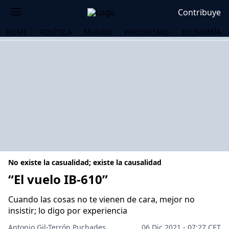
Contribuye
HOME
POLÍTICA
MUNDO
PERIODISMO
ECONOMÍA
No existe la casualidad; existe la causalidad
“El vuelo IB-610”
Cuando las cosas no te vienen de cara, mejor no
OS
insistir; lo digo por experiencia
Antonio Gil-Terrón Puchades
06 Dic 2021 - 07:27 CET