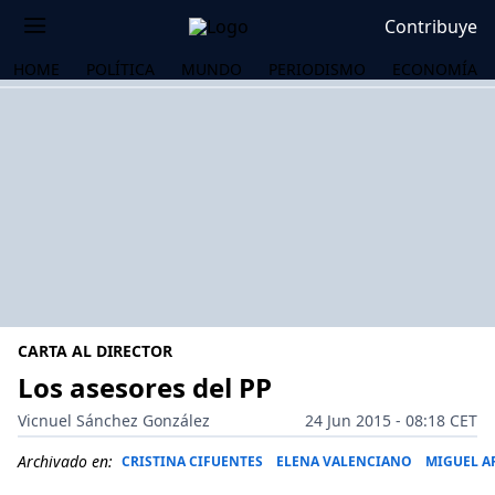
Contribuye
HOME
POLÍTICA
MUNDO
PERIODISMO
ECONOMÍA
CARTA AL DIRECTOR
Los asesores del PP
Vicnuel Sánchez González
24 Jun 2015 - 08:18 CET
OS
Archivado en:
CRISTINA CIFUENTES
ELENA VALENCIANO
MIGUEL A