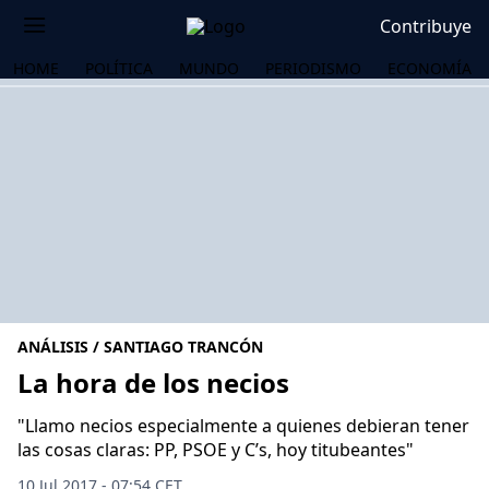
Contribuye
HOME
POLÍTICA
MUNDO
PERIODISMO
ECONOMÍA
ANÁLISIS / SANTIAGO TRANCÓN
La hora de los necios
"Llamo necios especialmente a quienes debieran tener
OS
las cosas claras: PP, PSOE y C’s, hoy titubeantes"
10 Jul 2017 - 07:54 CET