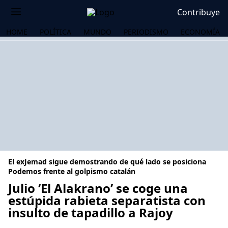
Contribuye
HOME
POLÍTICA
MUNDO
PERIODISMO
ECONOMÍA
El exJemad sigue demostrando de qué lado se posiciona
Podemos frente al golpismo catalán
Julio ‘El Alakrano’ se coge una
estúpida rabieta separatista con
OS
insulto de tapadillo a Rajoy