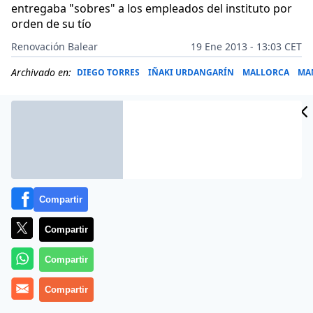
entregaba "sobres" a los empleados del instituto por
orden de su tío
Renovación Balear
19 Ene 2013 - 13:03 CET
Archivado en:
DIEGO TORRES
IÑAKI URDANGARÍN
MALLORCA
MA
Compartir
Compartir
Compartir
Compartir
Más información