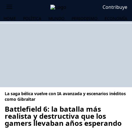
Contribuye
HOME
POLÍTICA
MUNDO
PERIODISMO
ECONOMÍA
La saga bélica vuelve con IA avanzada y escenarios inéditos
como Gibraltar
Battlefield 6: la batalla más
realista y destructiva que los
OS
gamers llevaban años esperando