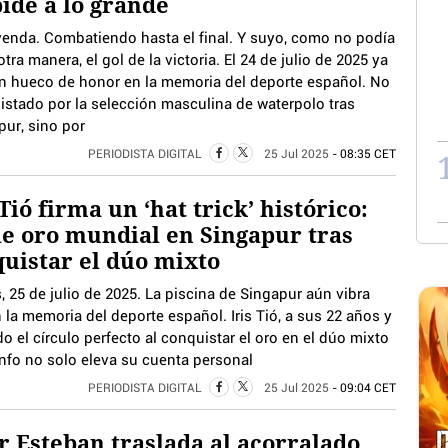
ide a lo grande
yenda. Combatiendo hasta el final. Y suyo, como no podía
otra manera, el gol de la victoria. El 24 de julio de 2025 ya
un hueco de honor en la memoria del deporte español. No
uistado por la selección masculina de waterpolo tras
pur, sino por
PERIODISTA DIGITAL
25 Jul 2025
- 08:35 CET
 Tió firma un ‘hat trick’ histórico:
le oro mundial en Singapur tras
uistar el dúo mixto
, 25 de julio de 2025. La piscina de Singapur aún vibra
 la memoria del deporte español. Iris Tió, a sus 22 años y
 el círculo perfecto al conquistar el oro en el dúo mixto
unfo no solo eleva su cuenta personal
PERIODISTA DIGITAL
25 Jul 2025
- 09:04 CET
r Esteban traslada al acorralado