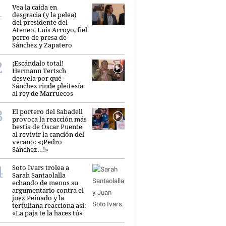
Vea la caída en
desgracia (y la pelea)
del presidente del
Ateneo, Luis Arroyo, fiel
perro de presa de
Sánchez y Zapatero
¡Escándalo total!
Hermann Tertsch
desvela por qué
Sánchez rinde pleitesía
al rey de Marruecos
El portero del Sabadell
provoca la reacción más
bestia de Óscar Puente
al revivir la canción del
verano: «¡Pedro
Sánchez…!»
Soto Ivars trolea a
Sarah Santaolalla
echando de menos su
argumentario contra el
juez Peinado y la
tertuliana reacciona así:
«La paja te la haces tú»