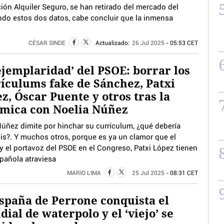
ión Alquiler Seguro, se han retirado del mercado del
ando estos dos datos, cabe concluir que la inmensa
CÉSAR SINDE
Actualizado:
26 Jul 2025
- 05:53 CET
ejemplaridad’ del PSOE: borrar los
ículums fake de Sánchez, Patxi
z, Óscar Puente y otros tras la
mica con Noelia Núñez
Núñez dimite por hinchar su currículum, ¿qué debería
is?. Y muchos otros, porque es ya un clamor que el
y el portavoz del PSOE en el Congreso, Patxi López tienen
spañola atraviesa
MARIO LIMA
25 Jul 2025
- 08:31 CET
spaña de Perrone conquista el
ial de waterpolo y el ‘viejo’ se