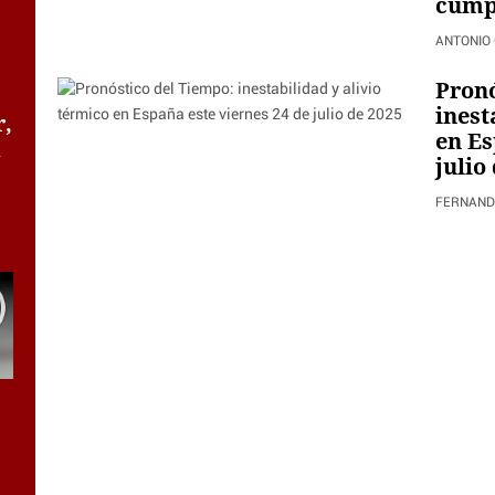
cump
Mocedades a
ANTONIO
Bilbao 35 años
Pronó
después
inest
r,
en Es
a
PAUL MONZÓN
julio
FERNAND