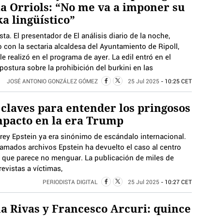
ia Orriols: “No me va a imponer su
a lingüístico”
sta. El presentador de El análisis diario de la noche,
con la sectaria alcaldesa del Ayuntamiento de Ripoll,
 le realizó en el programa de ayer. La edil entró en el
ostura sobre la prohibición del burkini en las
JOSÉ ANTONIO GONZÁLEZ GÓMEZ
25 Jul 2025
- 10:25 CET
 claves para entender los pringosos
mpacto en la era Trump
frey Epstein ya era sinónimo de escándalo internacional.
llamados archivos Epstein ha devuelto el caso al centro
d que parece no menguar. La publicación de miles de
evistas a víctimas,
PERIODISTA DIGITAL
25 Jul 2025
- 10:27 CET
a Rivas y Francesco Arcuri: quince