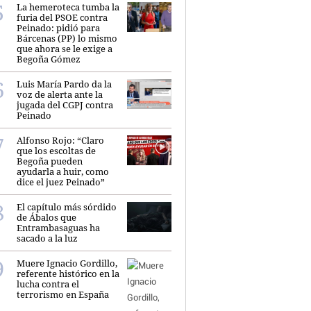
La hemeroteca tumba la
furia del PSOE contra
Peinado: pidió para
Bárcenas (PP) lo mismo
que ahora se le exige a
Begoña Gómez
Luis María Pardo da la
voz de alerta ante la
jugada del CGPJ contra
Peinado
Alfonso Rojo: “Claro
que los escoltas de
Begoña pueden
ayudarla a huir, como
dice el juez Peinado”
El capítulo más sórdido
de Ábalos que
Entrambasaguas ha
sacado a la luz
Muere Ignacio Gordillo,
referente histórico en la
lucha contra el
terrorismo en España