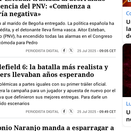
rtencia del PNV: «Comienza a
ía negativa»
C
U
n al marido de Begoña entregado. La política española ha
l
dita, y el detonante lleva firma vasca. Aitor Esteban,
d
co (PNV), ha encendido todas las alarmas en el Congreso
ncómoda para Pedro
PERIODISTA DIGITAL
25 Jul 2025
- 09:05 CET
lefield 6: la batalla más realista y
mers llevaban años esperando
lémicas a partes iguales con su primer tráiler oficial.
pera la campaña para un jugador y apuesta de nuevo por el
va que definieron sus mejores entregas. Para darle un
Lu
gido escenarios
U
PERIODISTA DIGITAL
25 Jul 2025
- 09:49 CET
n
nio Naranjo manda a esparragar a