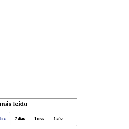
más leído
 hrs
7 días
1 mes
1 año