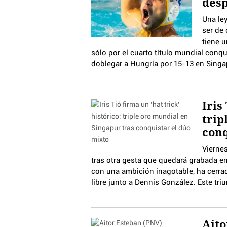
desp
Una le
ser de 
tiene 
sólo por el cuarto título mundial conq
doblegar a Hungría por 15-13 en Singa
Iris
trip
conq
Viernes
tras otra gesta que quedará grabada en
con una ambición inagotable, ha cerrado
libre junto a Dennis González. Este tri
Aito