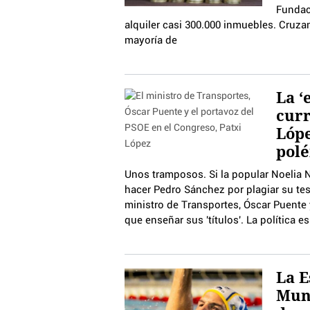
Fundac
alquiler casi 300.000 inmuebles. Cruz
mayoría de
La ‘
curr
Lópe
polé
Unos tramposos. Si la popular Noelia 
hacer Pedro Sánchez por plagiar su tes
ministro de Transportes, Óscar Puente 
que enseñar sus 'títulos'. La política e
La E
Mund