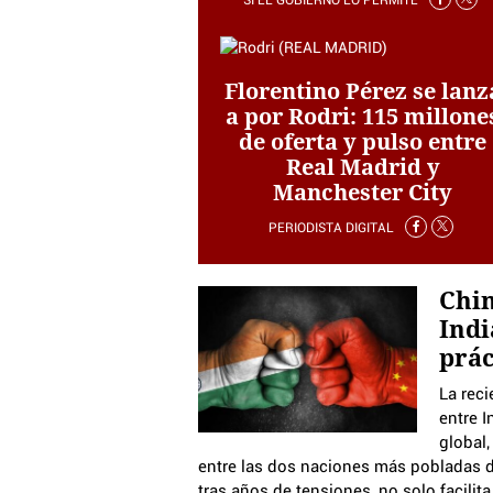
SI EL GOBIERNO LO PERMITE
Florentino Pérez se lanz
a por Rodri: 115 millone
de oferta y pulso entre
Real Madrid y
Manchester City
PERIODISTA DIGITAL
Chin
Indi
prác
La reci
entre 
global,
entre las dos naciones más pobladas d
tras años de tensiones, no solo facilit