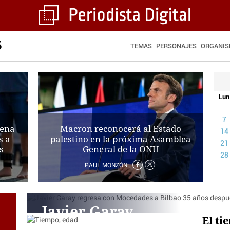
5
TEMAS
PERSONAJES
ORGANI
Lun
7
dena
Macron reconocerá al Estado
14
s a
palestino en la próxima Asamblea
21
s
General de la ONU
28
PAUL MONZÓN
Javier Garay
El ti
regresa con