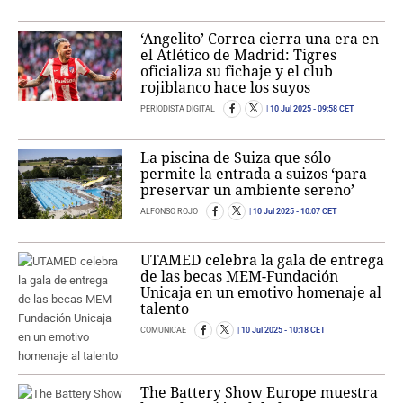
‘Angelito’ Correa cierra una era en
el Atlético de Madrid: Tigres
oficializa su fichaje y el club
rojiblanco hace los suyos
PERIODISTA DIGITAL
10 Jul 2025
- 09:58 CET
La piscina de Suiza que sólo
permite la entrada a suizos ‘para
preservar un ambiente sereno’
ALFONSO ROJO
10 Jul 2025
- 10:07 CET
UTAMED celebra la gala de entrega
de las becas MEM-Fundación
Unicaja en un emotivo homenaje al
talento
COMUNICAE
10 Jul 2025
- 10:18 CET
The Battery Show Europe muestra