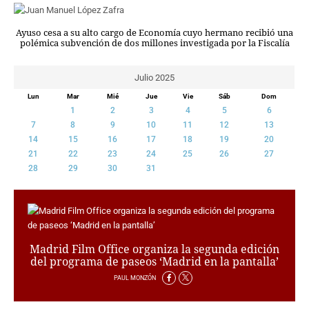
CRIMEN Y CASTIGO
Ayuso cesa a su alto cargo de Economía cuyo hermano recibió una
MOTOR
polémica subvención de dos millones investigada por la Fiscalía
RELIGION
TRAVELLERS
Julio 2025
EXPERTOS
Lun
Mar
Mié
Jue
Vie
Sáb
Dom
GASTRONOMÍA
1
2
3
4
5
6
SALUD
7
8
9
10
11
12
13
14
15
16
17
18
19
20
ESCAPARATE
21
22
23
24
25
26
27
24X7
28
29
30
31
LA RETAGUARDIA
LA BURBUJA
DIRECTORIOS
LO ÚLTIMO
Madrid Film Office organiza la segunda edición
del programa de paseos ‘Madrid en la pantalla’
BLOGS
VÍDEOS
PAUL MONZÓN
TEMAS