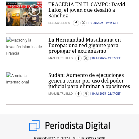
TRAGEDIA EN EL CAMPO: David
Lafoz, el joven que desafió a
Sánchez
REBECA CRESPO
10 Jul 2025
- 19:46 CET
La Hermandad Musulmana en
Europa: una red gigante para
propagar el extremismo
MANUEL TRUJILLO
10 Jul 2025
- 22:37 CET
Sudán: Aumento de ejecuciones
genera temor por uso del poder
judicial para eliminar a opositores
MANUEL TRUJILLO
10 Jul 2025
- 22:47 CET
PERIODISTA DIGITAL, SL NIF B82785809