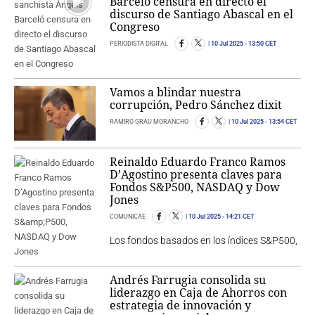
Barceló censura en directo el
discurso de Santiago Abascal en el
Congreso
PERIODISTA DIGITAL
10 Jul 2025
- 13:50 CET
Vamos a blindar nuestra
corrupción, Pedro Sánchez dixit
RAMIRO GRAU MORANCHO
10 Jul 2025
- 13:54 CET
Reinaldo Eduardo Franco Ramos
D’Agostino presenta claves para
Fondos S&P500, NASDAQ y Dow
Jones
COMUNICAE
10 Jul 2025
- 14:21 CET
Los fondos basados en los índices S&P500,
Andrés Farrugia consolida su
liderazgo en Caja de Ahorros con
estrategia de innovación y