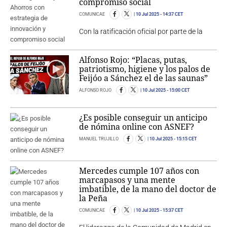
compromiso social
COMUNICAE
10 Jul 2025
- 14:37 CET
Con la ratificación oficial por parte de la
Alfonso Rojo: “Placas, putas,
patriotismo, higiene y los palos de
Feijóo a Sánchez el de las saunas”
ALFONSO ROJO
10 Jul 2025
- 15:00 CET
¿Es posible conseguir un anticipo
de nómina online con ASNEF?
MANUEL TRUJILLO
10 Jul 2025
- 15:15 CET
Mercedes cumple 107 años con
marcapasos y una mente
imbatible, de la mano del doctor de
la Peña
COMUNICAE
10 Jul 2025
- 15:37 CET