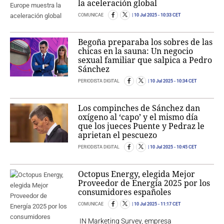
la aceleración global
COMUNICAE
10 Jul 2025
- 10:33 CET
Begoña preparaba los sobres de las
chicas en la sauna: Un negocio
sexual familiar que salpica a Pedro
Sánchez
PERIODISTA DIGITAL
10 Jul 2025
- 10:34 CET
Los compinches de Sánchez dan
oxígeno al ‘capo’ y el mismo día
que los jueces Puente y Pedraz le
aprietan el pescuezo
PERIODISTA DIGITAL
10 Jul 2025
- 10:45 CET
Octopus Energy, elegida Mejor
Proveedor de Energía 2025 por los
consumidores españoles
COMUNICAE
10 Jul 2025
- 11:17 CET
IN Marketing Survey, empresa