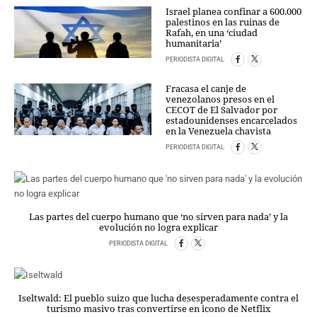
PERSONAJES
Israel planea confinar a 600.000
palestinos en las ruinas de
ORGANISMOS
Rafah, en una ‘ciudad
LUGARES
humanitaria’
AUTORES
PERIODISTA DIGITAL
HEMEROTECA
Fracasa el canje de
venezolanos presos en el
SERVICIOS
CECOT de El Salvador por
estadounidenses encarcelados
en la Venezuela chavista
OFERTAS
CLUB PD
PERIODISTA DIGITAL
ENLACES
MEDIOS
MÁS SERVICIOS
Las partes del cuerpo humano que ‘no sirven para nada’ y la
evolución no logra explicar
EDICIONES
PERIODISTA DIGITAL
AMÉRICA
ESPAÑA
Iseltwald: El pueblo suizo que lucha desesperadamente contra el
turismo masivo tras convertirse en icono de Netflix