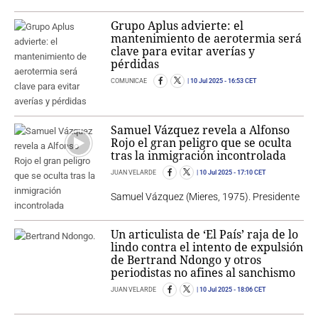
Grupo Aplus advierte: el
mantenimiento de aerotermia será
clave para evitar averías y
pérdidas
COMUNICAE
10 Jul 2025
- 16:53 CET
Samuel Vázquez revela a Alfonso
Rojo el gran peligro que se oculta
tras la inmigración incontrolada
JUAN VELARDE
10 Jul 2025
- 17:10 CET
Samuel Vázquez (Mieres, 1975). Presidente
Un articulista de ‘El País’ raja de lo
lindo contra el intento de expulsión
de Bertrand Ndongo y otros
periodistas no afines al sanchismo
JUAN VELARDE
10 Jul 2025
- 18:06 CET