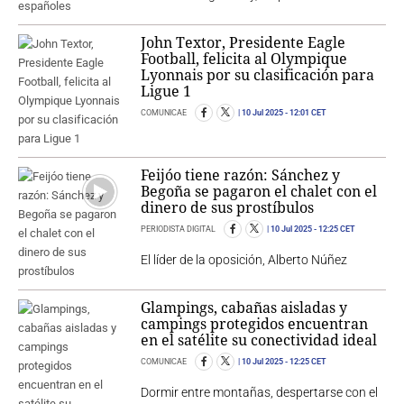
John Textor, Presidente Eagle
Football, felicita al Olympique
Lyonnais por su clasificación para
Ligue 1
COMUNICAE
10 Jul 2025
- 12:01 CET
Feijóo tiene razón: Sánchez y
Begoña se pagaron el chalet con el
dinero de sus prostíbulos
PERIODISTA DIGITAL
10 Jul 2025
- 12:25 CET
El líder de la oposición, Alberto Núñez
Glampings, cabañas aisladas y
campings protegidos encuentran
en el satélite su conectividad ideal
COMUNICAE
10 Jul 2025
- 12:25 CET
Dormir entre montañas, despertarse con el