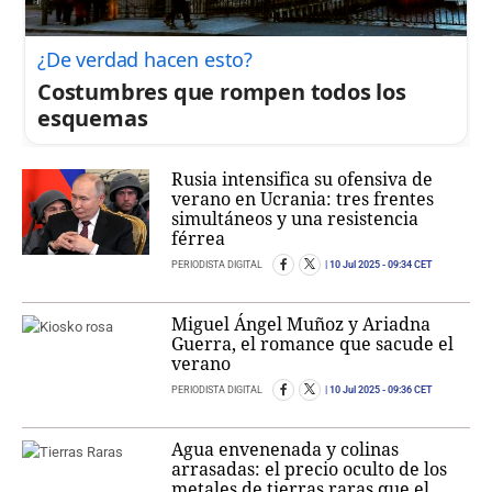
¿De verdad hacen esto?
Costumbres que rompen todos los
esquemas
Rusia intensifica su ofensiva de
verano en Ucrania: tres frentes
simultáneos y una resistencia
férrea
PERIODISTA DIGITAL
10 Jul 2025
- 09:34 CET
Miguel Ángel Muñoz y Ariadna
Guerra, el romance que sacude el
verano
PERIODISTA DIGITAL
10 Jul 2025
- 09:36 CET
Agua envenenada y colinas
arrasadas: el precio oculto de los
metales de tierras raras que el