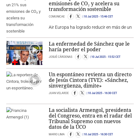
emisiones de CO₂ y acelera su
transformación sostenible
COMUNICAE
10 Jul 2025
- 15:46 CET
Air Europa ha logrado reducir en más de un
La enfermedad de Sánchez que le
haría perder el poder
JOSUÉ CÁRDENAS
10 Jul 2025
- 15:52 CET
Un espontáneo revienta un directo
de Jesús Cintora (TVE): «Sánchez,
sinvergüenza, dimite»
JUAN VELARDE
10 Jul 2025
- 16:30 CET
La socialista Armengol, presidenta
del Congreso, entra en el radar del
Tribunal Supremo con nuevos
datos de la UCO
MARIO LIMA
10 Jul 2025
- 16:30 CET