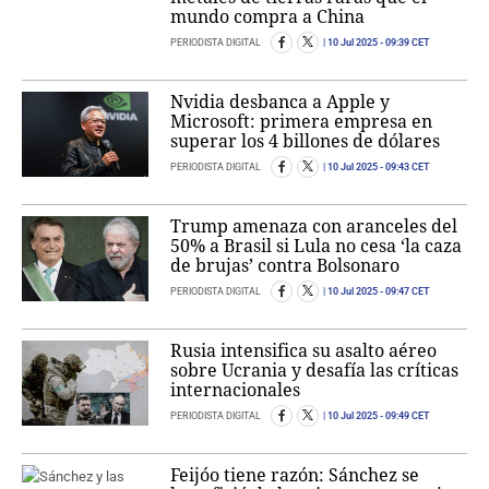
mundo compra a China
PERIODISTA DIGITAL
10 Jul 2025
- 09:39 CET
Nvidia desbanca a Apple y
Microsoft: primera empresa en
superar los 4 billones de dólares
PERIODISTA DIGITAL
10 Jul 2025
- 09:43 CET
Trump amenaza con aranceles del
50% a Brasil si Lula no cesa ‘la caza
de brujas’ contra Bolsonaro
PERIODISTA DIGITAL
10 Jul 2025
- 09:47 CET
Rusia intensifica su asalto aéreo
sobre Ucrania y desafía las críticas
internacionales
PERIODISTA DIGITAL
10 Jul 2025
- 09:49 CET
Feijóo tiene razón: Sánchez se