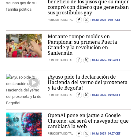
benefició de los pisos que su mujer
compró con dinero que generaban
sus prostíbulos gay
PERIODISTA DIGITAL
10 Jul 2025
- 09:51 CET
Morante rompe moldes en
Pamplona: su primera Puerta
Grande y la revolución en
Sanfermín
PERIODISTA DIGITAL
10 Jul 2025
- 09:54 CET
¡Ayuso pide la declaración de
Hacienda del yerno del proxeneta
y la de Begoña!
PERIODISTA DIGITAL
10 Jul 2025
- 09:55 CET
OpenAI pone en jaque a Google
Chrome: así será el navegador que
cambiará la web
PERIODISTA DIGITAL
10 Jul 2025
- 09:57 CET