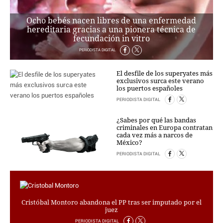
PERSONAJES
ORGANISMOS
Ocho bebés nacen libres de una enfermedad
LUGARES
hereditaria gracias a una pionera técnica de
fecundación in vitro
AUTORES
PERIODISTA DIGITAL
HEMEROTECA
El desfile de los superyates más
SERVICIOS
exclusivos surca este verano
los puertos españoles
OFERTAS
PERIODISTA DIGITAL
CLUB PD
ENLACES
¿Sabes por qué las bandas
criminales en Europa contratan
MEDIOS
cada vez más a narcos de
MÁS SERVICIOS
México?
PERIODISTA DIGITAL
EDICIONES
AMÉRICA
ESPAÑA
Cristóbal Montoro abandona el PP tras ser imputado por el
juez
PERIODISTA DIGITAL