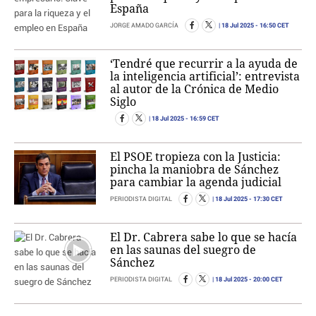
España
18 Jul 2025
- 16:50 CET
JORGE AMADO GARCÍA
‘Tendré que recurrir a la ayuda de
la inteligencia artificial’: entrevista
al autor de la Crónica de Medio
Siglo
18 Jul 2025
- 16:59 CET
El PSOE tropieza con la Justicia:
pincha la maniobra de Sánchez
para cambiar la agenda judicial
18 Jul 2025
- 17:30 CET
PERIODISTA DIGITAL
El Dr. Cabrera sabe lo que se hacía
en las saunas del suegro de
Sánchez
18 Jul 2025
- 20:00 CET
PERIODISTA DIGITAL