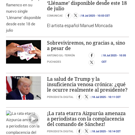
‘Lléname’ disponible desde este 18
de julio
18 Jul 2025
- 10:03 CET
COMUNICAE
El artista español Manuel Moncada
Sobreviviremos, no gracias a, sino
a pesar de
18 Jul 2025
- 10:05
ANTONIO GIL-TERRÓN
CET
PUCHADES
La salud de Trump y la
insuficiencia venosa crónica: ¿qué
le ocurre realmente al presidente?
18 Jul 2025
- 10:11 CET
PERIODISTA DIGITAL
¡La rata etarra Aizpurúa amenaza
a periodistas con la complacencia
del comando de Sánchez!
18 Jul 2025
- 10:14 CET
PERIODISTA DIGITAL