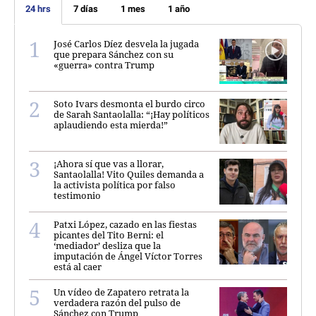
24 hrs
7 días
1 mes
1 año
José Carlos Díez desvela la jugada
que prepara Sánchez con su
«guerra» contra Trump
Soto Ivars desmonta el burdo circo
de Sarah Santaolalla: “¡Hay políticos
aplaudiendo esta mierda!”
¡Ahora sí que vas a llorar,
Santaolalla! Vito Quiles demanda a
la activista política por falso
testimonio
Patxi López, cazado en las fiestas
picantes del Tito Berni: el
‘mediador’ desliza que la
imputación de Ángel Víctor Torres
está al caer
Un vídeo de Zapatero retrata la
verdadera razón del pulso de
Sánchez con Trump