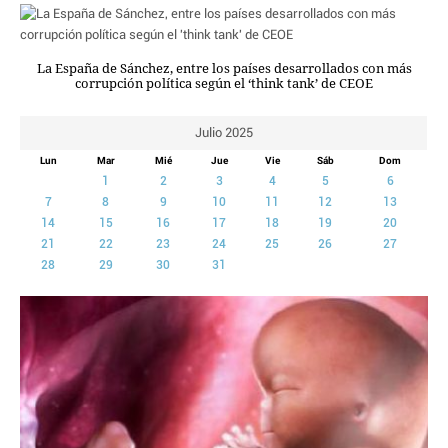
CRIMEN Y CASTIGO
MOTOR
La España de Sánchez, entre los países desarrollados con más
RELIGION
corrupción política según el ‘think tank’ de CEOE
TRAVELLERS
EXPERTOS
Julio 2025
GASTRONOMÍA
Lun
Mar
Mié
Jue
Vie
Sáb
Dom
SALUD
1
2
3
4
5
6
ESCAPARATE
7
8
9
10
11
12
13
14
15
16
17
18
19
20
24X7
21
22
23
24
25
26
27
LA RETAGUARDIA
28
29
30
31
LA BURBUJA
DIRECTORIOS
LO ÚLTIMO
BLOGS
VÍDEOS
TEMAS