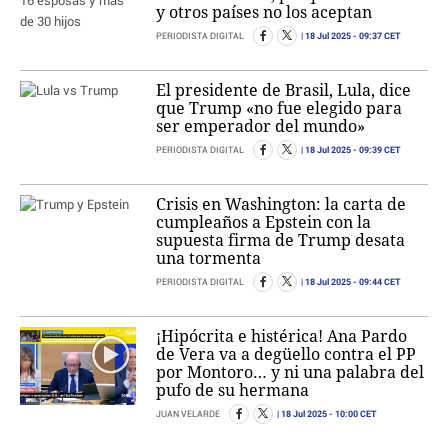
y otros países no los aceptan
18 Jul 2025
- 09:37 CET
PERIODISTA DIGITAL
El presidente de Brasil, Lula, dice
que Trump «no fue elegido para
ser emperador del mundo»
18 Jul 2025
- 09:39 CET
PERIODISTA DIGITAL
Crisis en Washington: la carta de
cumpleaños a Epstein con la
supuesta firma de Trump desata
una tormenta
18 Jul 2025
- 09:44 CET
PERIODISTA DIGITAL
¡Hipócrita e histérica! Ana Pardo
de Vera va a degüello contra el PP
por Montoro… y ni una palabra del
pufo de su hermana
18 Jul 2025
- 10:00 CET
JUAN VELARDE