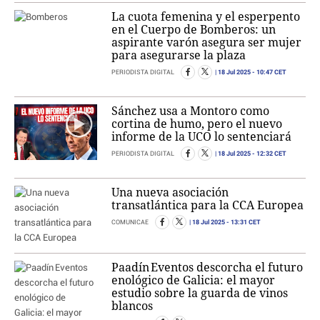
La cuota femenina y el esperpento
en el Cuerpo de Bomberos: un
aspirante varón asegura ser mujer
para asegurarse la plaza
18 Jul 2025
- 10:47 CET
PERIODISTA DIGITAL
Sánchez usa a Montoro como
cortina de humo, pero el nuevo
informe de la UCO lo sentenciará
18 Jul 2025
- 12:32 CET
PERIODISTA DIGITAL
Una nueva asociación
transatlántica para la CCA Europea
18 Jul 2025
- 13:31 CET
COMUNICAE
Paadín Eventos descorcha el futuro
enológico de Galicia: el mayor
estudio sobre la guarda de vinos
blancos