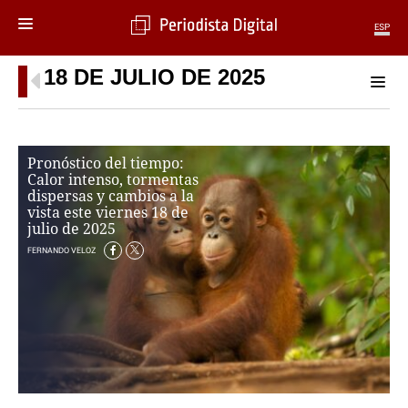
ESP
18 DE JULIO DE 2025
MENÚ
SECCIONES
POLÍTICA
Pronóstico del tiempo:
MUNDO
Calor intenso, tormentas
PERIODISMO
dispersas y cambios a la
ECONOMÍA
vista este viernes 18 de
julio de 2025
DEPORTES
CIENCIA
FERNANDO VELOZ
TECNOLOGÍA
CULTURA
TELEVISIÓN
GENTE
MAGAZINE
OTRAS WEBS