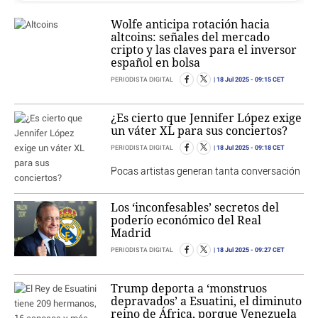
Wolfe anticipa rotación hacia
altcoins: señales del mercado
cripto y las claves para el inversor
español en bolsa
18 Jul 2025
- 09:15 CET
PERIODISTA DIGITAL
¿Es cierto que Jennifer López exige
un váter XL para sus conciertos?
18 Jul 2025
- 09:18 CET
PERIODISTA DIGITAL
Pocas artistas generan tanta conversación
Los ‘inconfesables’ secretos del
poderío económico del Real
Madrid
18 Jul 2025
- 09:27 CET
PERIODISTA DIGITAL
Trump deporta a ‘monstruos
depravados’ a Esuatini, el diminuto
reino de África, porque Venezuela