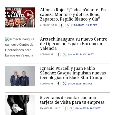
Alfonso Rojo: “¡Todos p’alante! En
cabeza Montoro y detrás Bono,
Zapatero, Pepiño Blanco y Cia”
18 Jul 2025
- 15:00 CET
ALFONSO ROJO
Arctech inaugura su nuevo Centro
de Operaciones para Europa en
Valencia
18 Jul 2025
- 15:23 CET
COMUNICAE
Ignacio Purcell y Juan Pablo
Sánchez Gasque impulsan nuevas
tecnologías en Black Star Group
18 Jul 2025
- 15:31 CET
COMUNICAE
5 ventajas de contar con una
tarjeta de visita para tu empresa
18 Jul 2025
- 16:22 CET
MANUEL TRUJILLO