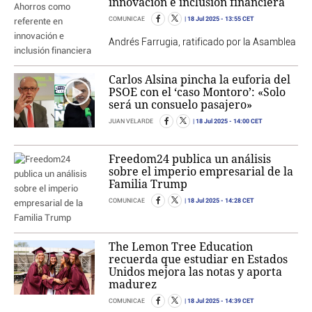
innovación e inclusión financiera
18 Jul 2025
- 13:55 CET
COMUNICAE
Andrés Farrugia, ratificado por la Asamblea
Carlos Alsina pincha la euforia del
PSOE con el ‘caso Montoro’: «Solo
será un consuelo pasajero»
18 Jul 2025
- 14:00 CET
JUAN VELARDE
Freedom24 publica un análisis
sobre el imperio empresarial de la
Familia Trump
18 Jul 2025
- 14:28 CET
COMUNICAE
The Lemon Tree Education
recuerda que estudiar en Estados
Unidos mejora las notas y aporta
madurez
18 Jul 2025
- 14:39 CET
COMUNICAE