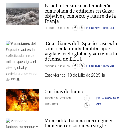
Israel intensifica la demolición
controlada de edificios en Gaza:
objetivos, contexto y futuro de la
Franja
18 Jul 2025
- 10:00 CET
PERIODISTA DIGITAL
‘Guardianes del Espacio’: así es la
sofisticada unidad militar que
vigila el cielo global y vertebra la
defensa de EE.UU.
18 Jul 2025
- 10:02 CET
PERIODISTA DIGITAL
Este viernes, 18 de julio de 2025, la
Cortinas de humo
18 Jul 2025
- 10:02
ANTONIO GIL-TERRÓN
CET
PUCHADES
Moncadita fusiona merengue y
flamenco en su nuevo single