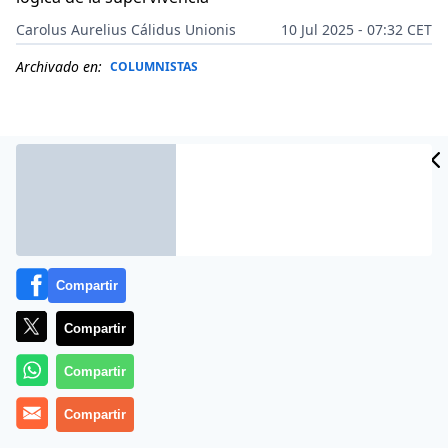
Carolus Aurelius Cálidus Unionis
10 Jul 2025 - 07:32 CET
Archivado en:
COLUMNISTAS
Compartir
Compartir
Compartir
Israel constituye uno de los experimentos nacionales
más singulares del siglo XX y XXI. Con una población de
Compartir
apenas diez millones —de los cuales 7,5 millones son