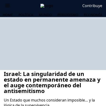
Contribuye
HOME
POLÍTICA
MUNDO
PERIODISMO
ECONOMÍA
Israel: La singularidad de un
estado en permanente amenaza y
el auge contemporáneo del
antisemitismo
OS
Un Estado que muchos consideran imposible… y la
lógica de la supervivencia