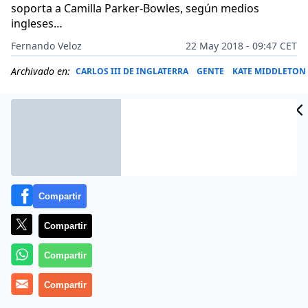
soporta a Camilla Parker-Bowles, según medios
ingleses…
Fernando Veloz
22 May 2018 - 09:47 CET
Archivado en:
CARLOS III DE INGLATERRA
GENTE
KATE MIDDLETON
Compartir
Compartir
Compartir
Compartir
Kate Middleton
nunca ha escondido su gran
admiración hacía la figura de la Princesa Diana,