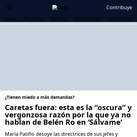
Contribuye
HOME
POLÍTICA
MUNDO
PERIODISMO
ECONOMÍA
¿Tienen miedo a más demandas?
Caretas fuera: esta es la “oscura” y
vergonzosa razón por la que ya no
hablan de Belén Ro en ‘Sálvame’
OS
María Patiño desoye las directrices de sus jefes y