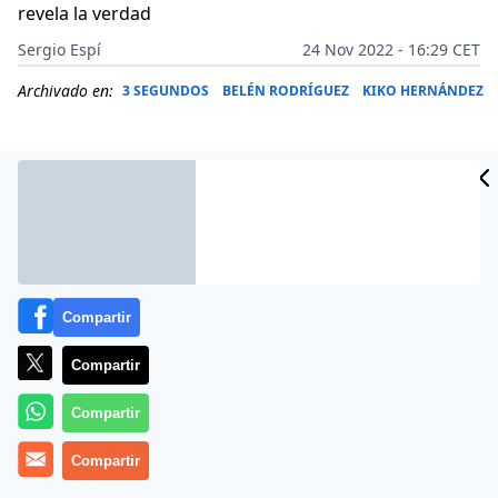
revela la verdad
Sergio Espí
24 Nov 2022 - 16:29 CET
Archivado en:
3 SEGUNDOS
BELÉN RODRÍGUEZ
KIKO HERNÁNDEZ
Compartir
Compartir
Compartir
Es la táctica de siempre en el cortijo de
Jorge Javier
Compartir
Vázquez
, poner a caldo pota a un colaborador para tratar
de crear una trama y, de paso, lograr un pico alto de