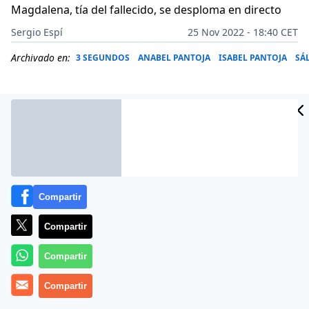
Magdalena, tía del fallecido, se desploma en directo
Sergio Espí
25 Nov 2022 - 18:40 CET
Archivado en:
3 SEGUNDOS
ANABEL PANTOJA
ISABEL PANTOJA
SÁ
Compartir
Compartir
Compartir
Más información
Compartir