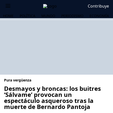
Contribuye
HOME
POLÍTICA
MUNDO
PERIODISMO
ECONOMÍA
Pura vergüenza
Desmayos y broncas: los buitres
‘Sálvame’ provocan un
espectáculo asqueroso tras la
OS
muerte de Bernardo Pantoja