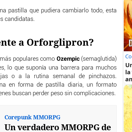
una pastilla que pudiera cambiarlo todo, esta
es candidatas.
ente a Orforglipron?
Co
Ozempic
os más populares como
(semaglutida)
U
es, lo que suponía una barrera para muchos
la
ujas o a la rutina semanal de pinchazos.
an
na en forma de pastilla diaria, un formato
enes buscan perder peso sin complicaciones.
Corepunk MMORPG
Un verdadero MMORPG de