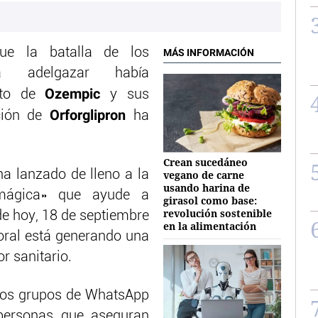
ue la batalla de los
MÁS INFORMACIÓN
a adelgazar había
Ozempic
ito de
y sus
Orforglipron
ición de
ha
Crean sucedáneo
ha lanzado de lleno a la
vegano de carne
usando harina de
 mágica» que ayude a
girasol como base:
revolución sostenible
 de hoy, 18 de septiembre
en la alimentación
oral está generando una
or sanitario.
 los grupos de WhatsApp
 personas que aseguran