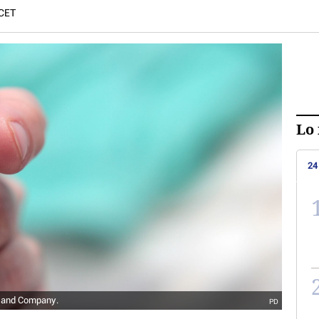
 CET
Lo 
24
ly and Company.
PD