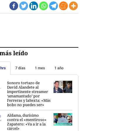
más leído
 hrs
7 días
1 mes
1 año
Sonoro tortazo de
David Alandete al
impertinente streamer
‘amamantado’ por
Ferreras y laSexta: «Más
bobo no puedes ser»
Aldama, durísimo
contra el «mentiroso»
Zapatero: «Va a ir a la
cárcel»