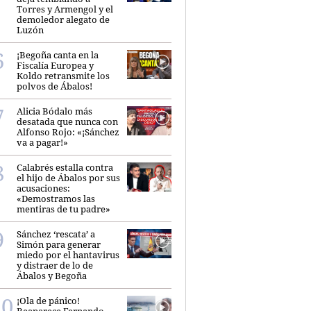
Torres y Armengol y el
demoledor alegato de
Luzón
¡Begoña canta en la
Fiscalía Europea y
Koldo retransmite los
polvos de Ábalos!
Alicia Bódalo más
desatada que nunca con
Alfonso Rojo: «¡Sánchez
va a pagar!»
Calabrés estalla contra
el hijo de Ábalos por sus
acusaciones:
«Demostramos las
mentiras de tu padre»
Sánchez ‘rescata’ a
Simón para generar
miedo por el hantavirus
y distraer de lo de
Ábalos y Begoña
¡Ola de pánico!
Reaparece Fernando