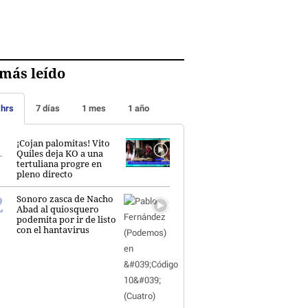
más leído
 hrs
7 días
1 mes
1 año
¡Cojan palomitas! Vito
Quiles deja KO a una
tertuliana progre en
pleno directo
Sonoro zasca de Nacho
Abad al quiosquero
podemita por ir de listo
con el hantavirus