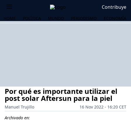
Contribuye
HOME
POLÍTICA
MUNDO
PERIODISMO
ECONOMÍA
Por qué es importante utilizar el
post solar Aftersun para la piel
Manuel Trujillo
16 Nov 2022 - 16:20 CET
OS
Archivado en: