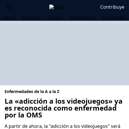
Contribuye
HOME
POLÍTICA
MUNDO
PERIODISMO
ECONOMÍA
Enfermedades de la A a la Z
La «adicción a los videojuegos» ya
es reconocida como enfermedad
por la OMS
OS
A partir de ahora, la "adicción a los videojuegos" será