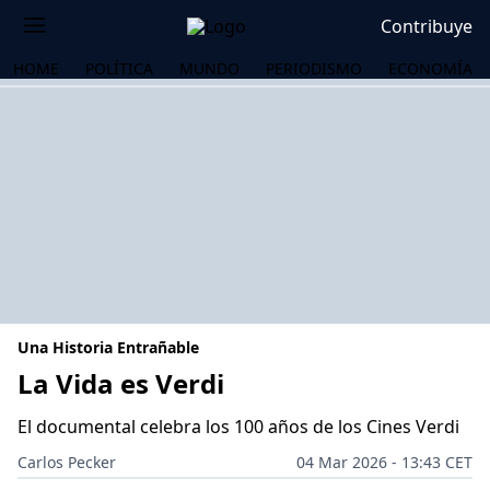
Contribuye
HOME
POLÍTICA
MUNDO
PERIODISMO
ECONOMÍA
Una Historia Entrañable
La Vida es Verdi
El documental celebra los 100 años de los Cines Verdi
OS
Carlos Pecker
04 Mar 2026 - 13:43 CET