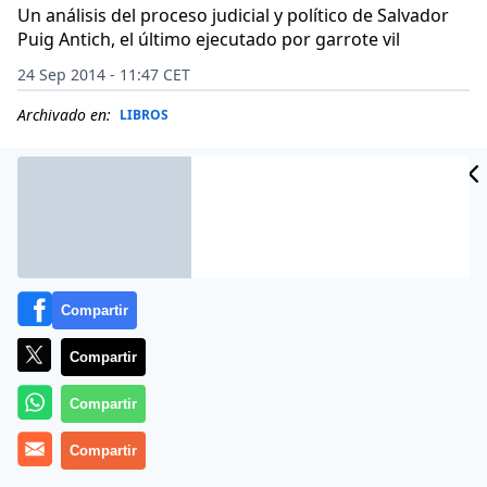
Un análisis del proceso judicial y político de Salvador
Puig Antich, el último ejecutado por garrote vil
24 Sep 2014 - 11:47 CET
Archivado en:
LIBROS
Compartir
Compartir
Compartir
Compartir
Los detalles del proceso contra el anarquista Salvador
Puig Antich, último ejecutado por garrote vil en