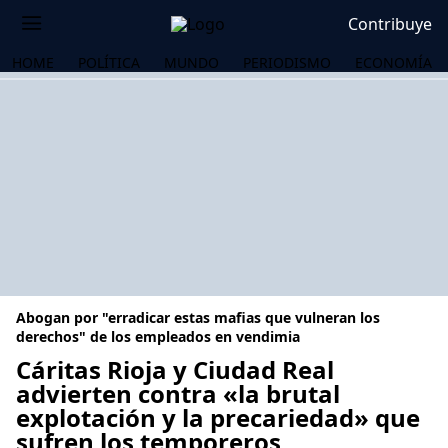
Contribuye
HOME
POLÍTICA
MUNDO
PERIODISMO
ECONOMÍA
Abogan por "erradicar estas mafias que vulneran los
derechos" de los empleados en vendimia
Cáritas Rioja y Ciudad Real
advierten contra «la brutal
OS
explotación y la precariedad» que
sufren los temporeros