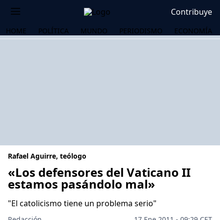
Contribuye
HOME
POLÍTICA
MUNDO
PERIODISMO
ECONOMÍA
Rafael Aguirre, teólogo
«Los defensores del Vaticano II
estamos pasándolo mal»
OS
"El catolicismo tiene un problema serio"
Redacción
17 Ene 2011 - 09:29 CET