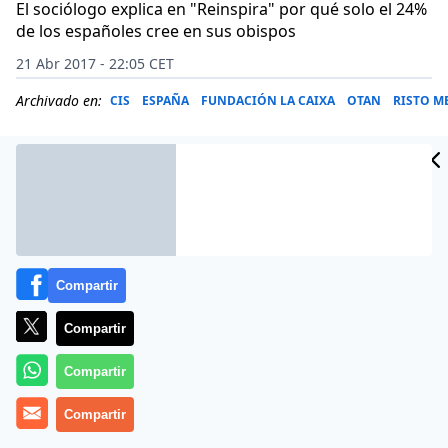
El sociólogo explica en "Reinspira" por qué solo el 24%
de los españoles cree en sus obispos
21 Abr 2017 - 22:05 CET
Archivado en:
CIS
ESPAÑA
FUNDACIÓN LA CAIXA
OTAN
RISTO M
Compartir
Compartir
Compartir
(
Cameron Doody
Compartir
).- ¿Manipulación o una respuesta a
necesidades verdaderas? El marketing tiende a