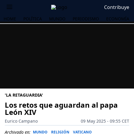
Contribuye
HOME
POLÍTICA
MUNDO
PERIODISMO
ECONOMÍA
'LA RETAGUARDIA'
Los retos que aguardan al papa
León XIV
OS
Eurico Campano
09 May 2025 - 09:55 CET
Archivado en:
MUNDO
RELIGIÓN
VATICANO