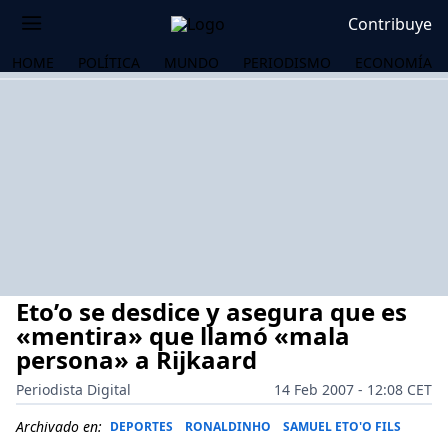
Contribuye
HOME
POLÍTICA
MUNDO
PERIODISMO
ECONOMÍA
Eto’o se desdice y asegura que es
«mentira» que llamó «mala
persona» a Rijkaard
Periodista Digital
14 Feb 2007 - 12:08 CET
OS
Archivado en:
DEPORTES
RONALDINHO
SAMUEL ETO'O FILS