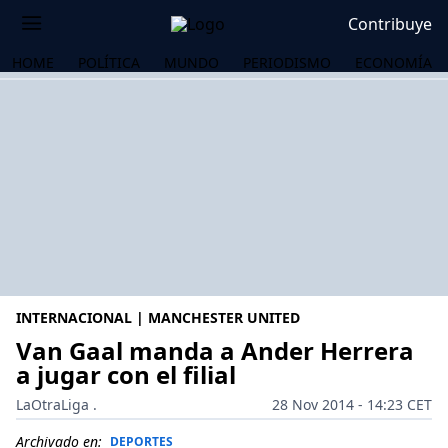
Contribuye
HOME
POLÍTICA
MUNDO
PERIODISMO
ECONOMÍA
INTERNACIONAL | MANCHESTER UNITED
Van Gaal manda a Ander Herrera
a jugar con el filial
OS
LaOtraLiga .
28 Nov 2014 - 14:23 CET
Archivado en:
DEPORTES