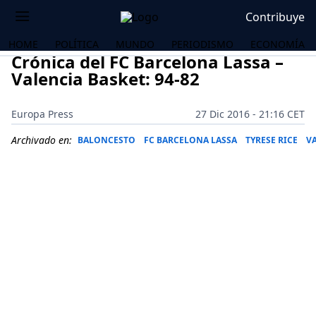
Contribuye
HOME
POLÍTICA
MUNDO
PERIODISMO
ECONOMÍA
Crónica del FC Barcelona Lassa –
Valencia Basket: 94-82
Europa Press
27 Dic 2016 - 21:16 CET
Archivado en:
BALONCESTO
FC BARCELONA LASSA
TYRESE RICE
V
OS