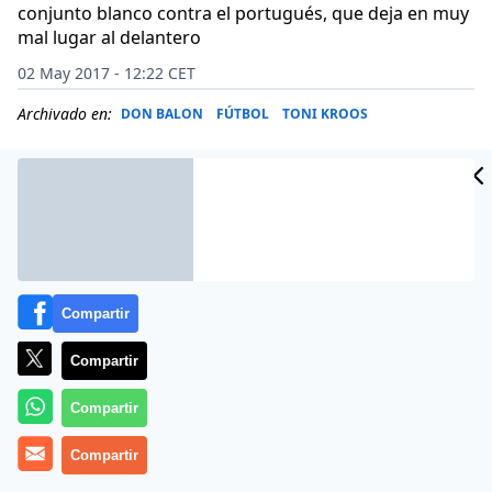
conjunto blanco contra el portugués, que deja en muy
mal lugar al delantero
02 May 2017 - 12:22 CET
Archivado en:
DON BALON
FÚTBOL
TONI KROOS
Compartir
Compartir
Compartir
Compartir
En las horas previas del decisivo Real Madrid-Atlético
de semifinales de Champions, se ha puesto en marcha