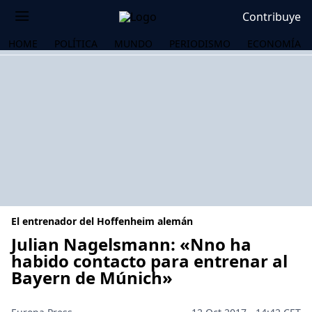
Contribuye
HOME
POLÍTICA
MUNDO
PERIODISMO
ECONOMÍA
El entrenador del Hoffenheim alemán
Julian Nagelsmann: «Nno ha
habido contacto para entrenar al
Bayern de Múnich»
OS