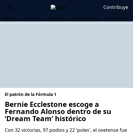
Contribuye
HOME
POLÍTICA
MUNDO
PERIODISMO
ECONOMÍA
El patrón de la Fórmula 1
Bernie Ecclestone escoge a
Fernando Alonso dentro de su
‘Dream Team’ histórico
OS
Con 32 victorias, 97 podios y 22 'poles', el ovetense fue