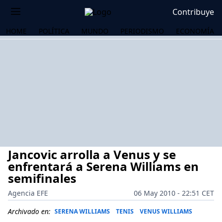
Contribuye
HOME
POLÍTICA
MUNDO
PERIODISMO
ECONOMÍA
Jancovic arrolla a Venus y se
enfrentará a Serena Williams en
semifinales
Agencia EFE
06 May 2010 - 22:51 CET
OS
Archivado en:
SERENA WILLIAMS
TENIS
VENUS WILLIAMS