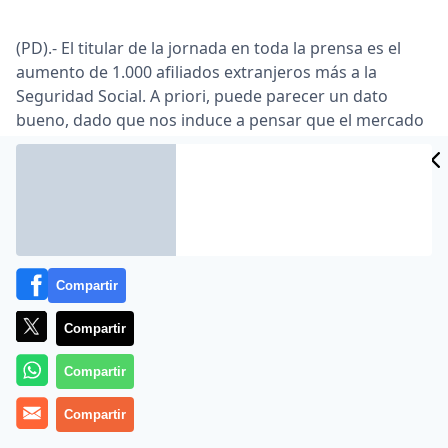
(PD).- El titular de la jornada en toda la prensa es el
aumento de 1.000 afiliados extranjeros más a la
Seguridad Social. A priori, puede parecer un dato
bueno, dado que nos induce a pensar que el mercado
de trabajo se va recuperando. Pero no es así, en
absoluto.
Vamos a ver todos los datos de afiliación agrupados
por regímenes. Estos datos los vamos a colocar en un
cuadro agrupados por regímenes de cotización para
facilitar su lectura y están proporcionados por la
Compartir
página de estadísticas de la Seguridad Social.
Compartir
Como vemos, los datos son demoledores. Entre el
régimen general y y autónomos se han perdido
Compartir
116.000 afiliaciones en un solo mes, el 1,13% de los
afiliados
a la seguridad social.
Compartir