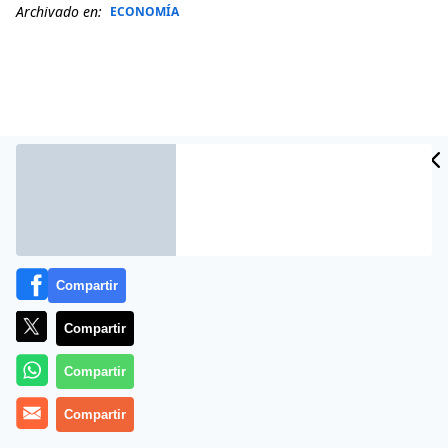
Archivado en:
ECONOMÍA
Compartir
Más información
Compartir
Compartir
Compartir