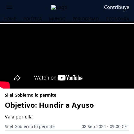
Contribuye
HOME
POLÍTICA
MUNDO
PERIODISMO
ECONOMÍA
Si el Gobierno lo permite
Objetivo: Hundir a Ayuso
Va a por ella
OS
Si el Gobierno lo permite
08 Sep 2024 - 09:00 CET