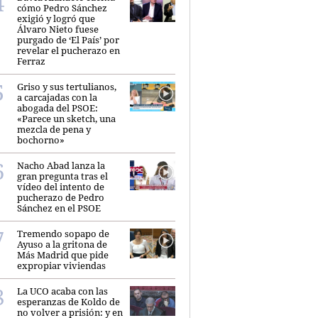
cómo Pedro Sánchez
exigió y logró que
Álvaro Nieto fuese
purgado de ‘El País’ por
revelar el pucherazo en
Ferraz
Griso y sus tertulianos,
a carcajadas con la
abogada del PSOE:
«Parece un sketch, una
mezcla de pena y
bochorno»
Nacho Abad lanza la
gran pregunta tras el
vídeo del intento de
pucherazo de Pedro
Sánchez en el PSOE
Tremendo sopapo de
Ayuso a la gritona de
Más Madrid que pide
expropiar viviendas
La UCO acaba con las
esperanzas de Koldo de
no volver a prisión: y en