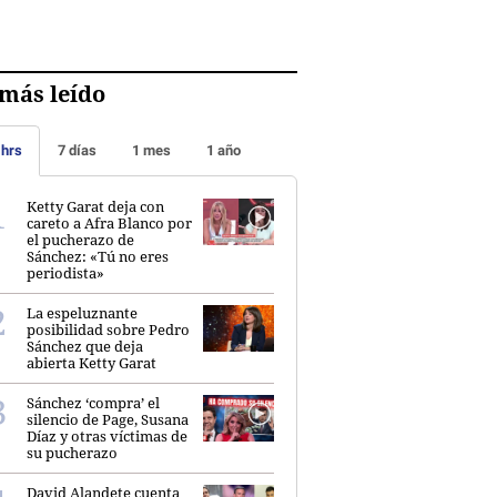
más leído
 hrs
7 días
1 mes
1 año
Ketty Garat deja con
careto a Afra Blanco por
el pucherazo de
Sánchez: «Tú no eres
periodista»
La espeluznante
posibilidad sobre Pedro
Sánchez que deja
abierta Ketty Garat
Sánchez ‘compra’ el
silencio de Page, Susana
Díaz y otras víctimas de
su pucherazo
David Alandete cuenta