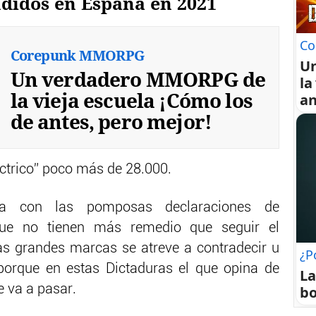
ndidos en España en 2021
Co
Corepunk MMORPG
U
Un verdadero MMORPG de
la
la vieja escuela ¡Cómo los
an
de antes, pero mejor!
éctrico” poco más de 28.000.
sta con las pomposas declaraciones de
que no tienen más remedio que seguir el
las grandes marcas se atreve a contradecir u
¿P
 porque en estas Dictaduras el que opina de
La
e va a pasar.
bo