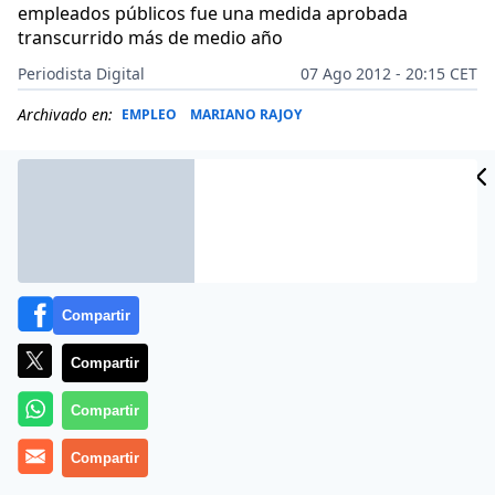
empleados públicos fue una medida aprobada
transcurrido más de medio año
Periodista Digital
07 Ago 2012 - 20:15 CET
Archivado en:
EMPLEO
MARIANO RAJOY
Compartir
Compartir
Compartir
Compartir
Explica
Erika Montañés en ‘ABC’
que fue un viernes 13
(no podía ser otro día), cuando la vicepresidenta del