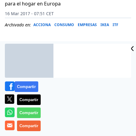
para el hogar en Europa
16 Mar 2017 - 07:51 CET
Archivado en:
ACCIONA
CONSUMO
EMPRESAS
IKEA
ITF
Compartir
Compartir
Compartir
Trabajan, comen y duermen sobre ruedas. Los
Compartir
conductores de camiones que transportan mercancías
en Europa occidental para la empresa sueca de