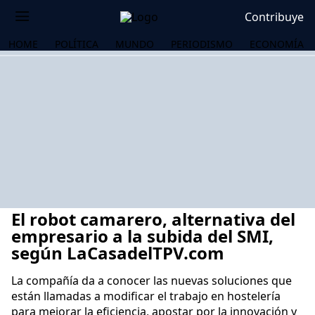
Contribuye
HOME
POLÍTICA
MUNDO
PERIODISMO
ECONOMÍA
El robot camarero, alternativa del
empresario a la subida del SMI,
según LaCasadelTPV.com
La compañía da a conocer las nuevas soluciones que
OS
están llamadas a modificar el trabajo en hostelería
para mejorar la eficiencia, apostar por la innovación y