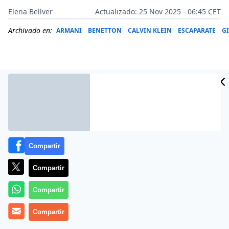
Elena Bellver
Actualizado: 25 Nov 2025 - 06:45 CET
Archivado en:
ARMANI
BENETTON
CALVIN KLEIN
ESCAPARATE
G
Compartir
Compartir
Compartir
Más información
Compartir