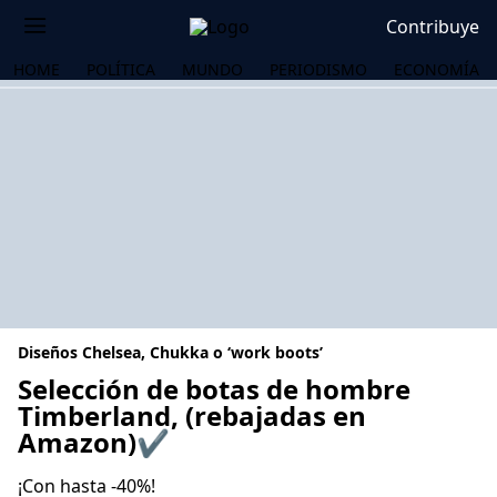
Contribuye
HOME
POLÍTICA
MUNDO
PERIODISMO
ECONOMÍA
Diseños Chelsea, Chukka o ‘work boots’
Selección de botas de hombre
Timberland, (rebajadas en
Amazon)✔️
OS
¡Con hasta -40%!