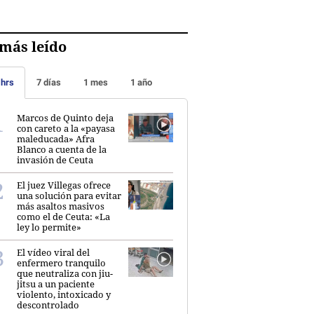
más leído
 hrs
7 días
1 mes
1 año
Marcos de Quinto deja
con careto a la «payasa
maleducada» Afra
Blanco a cuenta de la
invasión de Ceuta
El juez Villegas ofrece
una solución para evitar
más asaltos masivos
como el de Ceuta: «La
ley lo permite»
El vídeo viral del
enfermero tranquilo
que neutraliza con jiu-
jitsu a un paciente
violento, intoxicado y
descontrolado