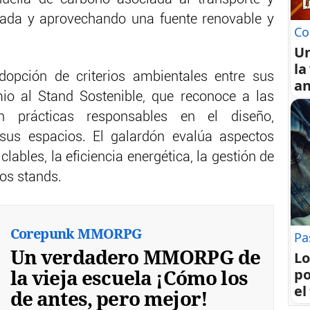
lada y aprovechando una fuente renovable y
Co
U
la
opción de criterios ambientales entre sus
an
io al Stand Sostenible, que reconoce a las
an prácticas responsables en el diseño,
 sus espacios. El galardón evalúa aspectos
lables, la eficiencia energética, la gestión de
los stands.
Corepunk MMORPG
Pa
Un verdadero MMORPG de
Lo
la vieja escuela ¡Cómo los
po
el
de antes, pero mejor!