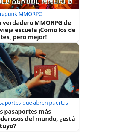
repunk MMORPG
n verdadero MMORPG de
 vieja escuela ¡Cómo los de
tes, pero mejor!
saportes que abren puertas
s pasaportes más
derosos del mundo, ¿está
 tuyo?