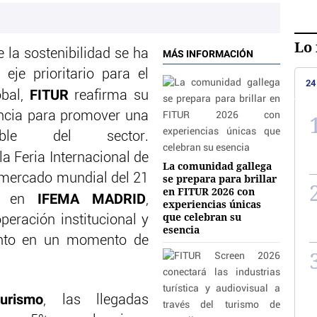
Lo 
e la sostenibilidad se ha
MÁS INFORMACIÓN
eje prioritario para el
24
FITUR
bal,
reafirma su
ncia para promover una
sable del sector.
a Feria Internacional de
La comunidad gallega
 mercado mundial del 21
se prepara para brillar
en FITUR 2026 con
IFEMA MADRID
26 en
,
experiencias únicas
que celebran su
peración institucional y
esencia
ento en un momento de
rismo
, las llegadas