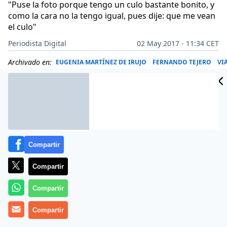
"Puse la foto porque tengo un culo bastante bonito, y
como la cara no la tengo igual, pues dije: que me vean
el culo"
Periodista Digital
02 May 2017 - 11:34 CET
Archivado en:
EUGENIA MARTÍNEZ DE IRUJO
FERNANDO TEJERO
VI
Compartir
Compartir
Compartir
Compartir
Fernando Tejero acudió este lunes, 1 de mayo de