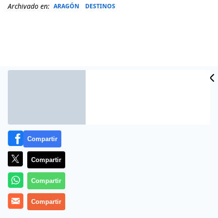
Archivado en:
ARAGÓN
DESTINOS
Compartir
Más información
Compartir
Compartir
Compartir